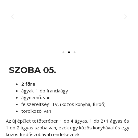
SZOBA 05.
2 főre
ágyak:
1 db franciaágy
ágynemű:
van
felszereltség:
TV, (közös konyha, fürdő)
törölköző:
van
Az új épület tetőterében 1 db 4 ágyas, 1 db 2+1 ágyas és
1 db 2 ágyas szoba van, ezek egy közös konyhával és egy
közös fürdőszobával rendelkeznek.