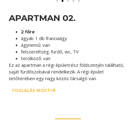
APARTMAN 02.
2 főre
ágyak: 1 db franciaágy
ágynemű:
van
felszereltség:
fürdő, wc, TV
törölköző:
van
Ez az apartman a régi épületrész földszintjén található,
saját fürdőszobával rendelkezik. A régi épület
tetőterében egy nagy közös társalgó van.
FOGLALÁS MOST!