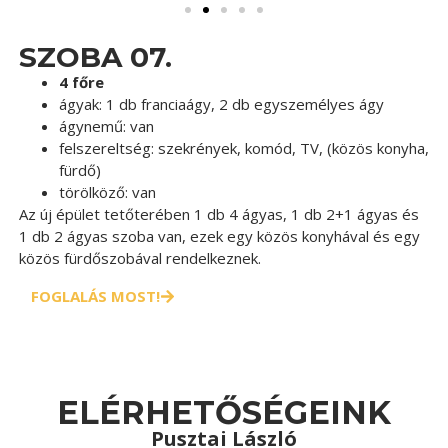
SZOBA 07.
4 főre
ágyak:
1 db franciaágy, 2 db egyszemélyes ágy
ágynemű:
van
felszereltség:
szekrények, komód, TV, (közös konyha,
fürdő)
törölköző:
van
Az új épület tetőterében 1 db 4 ágyas, 1 db 2+1 ágyas és
1 db 2 ágyas szoba van, ezek egy közös konyhával és egy
közös fürdőszobával rendelkeznek.
FOGLALÁS MOST!
ELÉRHETŐSÉGEINK
Pusztai László