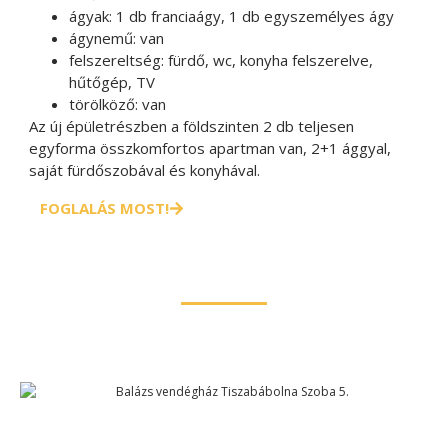
ágyak:
1 db franciaágy, 1 db egyszemélyes ágy
ágynemű:
van
felszereltség:
fürdő, wc, konyha felszerelve,
hűtőgép, TV
törölköző:
van
Az új épületrészben a földszinten 2 db teljesen
egyforma összkomfortos apartman van, 2+1 ággyal,
saját fürdőszobával és konyhával.
FOGLALÁS MOST!