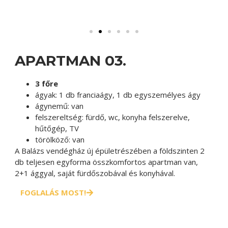
APARTMAN 03.
3 főre
ágyak:
1 db franciaágy, 1 db egyszemélyes ágy
ágynemű:
van
felszereltség:
fürdő, wc, konyha felszerelve,
hűtőgép, TV
törölköző:
van
A Balázs vendégház új épületrészében a földszinten 2
db teljesen egyforma összkomfortos apartman van,
2+1 ággyal, saját fürdőszobával és konyhával.
FOGLALÁS MOST!