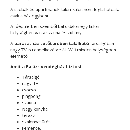
A szobák és apartmanok külön-külön nem foglalhatóak,
csak a ház egyben!
A főépületben szemből bal oldalon egy külön
helységben van a szauna és zuhany.
A
parasztház tetőterében található
társalgóban
nagy TV is rendelkezésre áll. Wifi minden helységben
elérhető.
Amit a Balázs vendégház biztosít:
Társalgó
nagy TV
csocsó
pingpong
szauna
Nagy konyha
terasz
szalonnasütés
kemence.