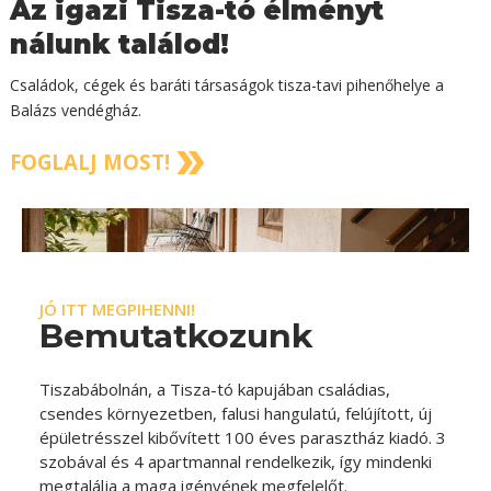
Az igazi Tisza-tó élményt
nálunk találod!
Családok, cégek és baráti társaságok tisza-tavi pihenőhelye a
Balázs vendégház.
FOGLALJ MOST!
JÓ ITT MEGPIHENNI!
Bemutatkozunk
Tiszabábolnán, a Tisza-tó kapujában családias,
csendes környezetben, falusi hangulatú, felújított, új
épületrésszel kibővített 100 éves parasztház kiadó. 3
szobával és 4 apartmannal rendelkezik, így mindenki
megtalálja a maga igényének megfelelőt.