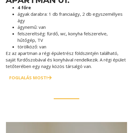
4 főre
ágyak darabra:
1 db franciaágy, 2 db egyszemélyes
ágy
ágynemű:
van
felszereltség:
fürdő, wc, konyha felszerelve,
hűtőgép, TV
törölköző:
van
Ez az apartman a régi épületrész földszintjén található,
saját fürdőszobával és konyhával rendelkezik. A régi épület
tetőterében egy nagy közös társalgó van.
FOGLALÁS MOST!