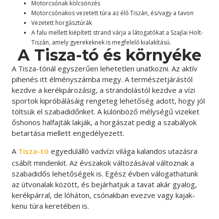
Motorcsónak kölcsönzés
Motorcsónakos vezetett túra az élő Tiszán, és/vagy a tavon
Vezetett horgásztúrák
A falu mellett kiépített strand várja a látogatókat a Szajlai Holt-
Tiszán, amely gyerekeknek is megfelelő kialakítású.
A Tisza-tó és környéke
A Tisza-tónál egyszerűen lehetetlen unatkozni. Az aktív
pihenés itt élményszámba megy. A természetjárástól
kezdve a kerékpározásig, a strandolástól kezdve a vízi
sportok kipróbálásáig rengeteg lehetőség adott, hogy jól
töltsük el szabadidőnket.
A különböző mélységű vizeket
őshonos halfajták lakják, a horgászat pedig a szabályok
betartása mellett engedélyezett.
A
Tisza-tó
egyedülálló vadvízi világa kalandos utazásra
csábít mindenkit. Az évszakok változásával változnak a
szabadidős lehetőségek is. Egész évben válogathatunk
az útvonalak között, és bejárhatjuk a tavat akár gyalog,
kerékpárral, de lóháton, csónakban evezve vagy kajak-
kenu túra keretében is.