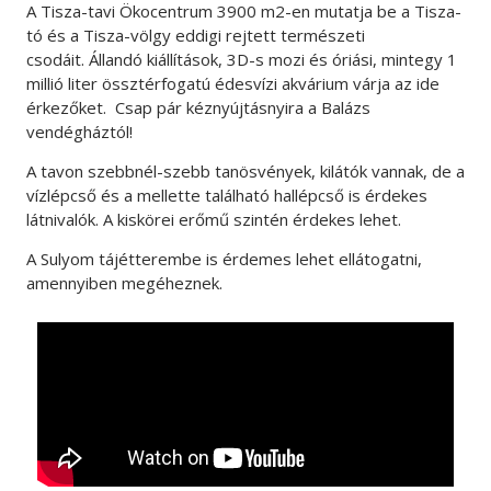
A Tisza-tavi Ökocentrum
3900 m2-en mutatja be a Tisza-
tó és a Tisza-völgy eddigi rejtett természeti
csodáit.
Állandó kiállítások, 3D-s mozi és óriási, mintegy 1
millió liter össztérfogatú édesvízi akvárium várja az ide
érkezőket. Csap pár kéznyújtásnyira a Balázs
vendégháztól!
A tavon szebbnél-szebb tanösvények, kilátók vannak, de a
vízlépcső és a mellette található hallépcső is érdekes
látnivalók. A kiskörei erőmű szintén érdekes lehet.
A Sulyom tájétterembe is érdemes lehet ellátogatni,
amennyiben megéheznek.