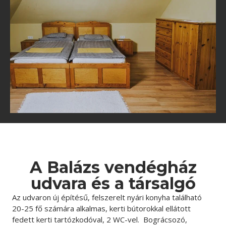
A Balázs vendégház
udvara és a társalgó
Az udvaron új építésű, felszerelt nyári konyha található
20-25 fő számára alkalmas, kerti bútorokkal ellátott
fedett kerti tartózkodóval, 2 WC-vel. Bográcsozó,